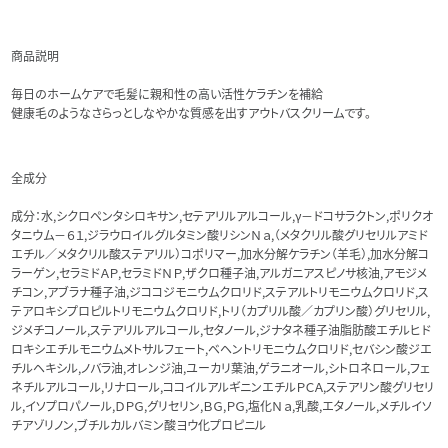
商品説明
毎日のホームケアで毛髪に親和性の高い活性ケラチンを補給
健康毛のようなさらっとしなやかな質感を出すアウトバスクリームです。
全成分
成分：水,シクロペンタシロキサン,セテアリルアルコール,γ－ドコサラクトン,ポリクオ
タニウム－６１,ジラウロイルグルタミン酸リシンＮａ,（メタクリル酸グリセリルアミド
エチル／メタクリル酸ステアリル）コポリマー,加水分解ケラチン（羊毛）,加水分解コ
ラーゲン,セラミドＡＰ,セラミドＮＰ,ザクロ種子油,アルガニアスピノサ核油,アモジメ
チコン,アブラナ種子油,ジココジモニウムクロリド,ステアルトリモニウムクロリド,ス
テアロキシプロピルトリモニウムクロリド,トリ（カプリル酸／カプリン酸）グリセリル,
ジメチコノール,ステアリルアルコール,セタノール,ジナタネ種子油脂肪酸エチルヒド
ロキシエチルモニウムメトサルフェート,ベヘントリモニウムクロリド,セバシン酸ジエ
チルヘキシル,ノバラ油,オレンジ油,ユーカリ葉油,ゲラニオール,シトロネロール,フェ
ネチルアルコール,リナロール,ココイルアルギニンエチルＰＣＡ,ステアリン酸グリセリ
ル,イソプロパノール,ＤＰＧ,グリセリン,ＢＧ,ＰＧ,塩化Ｎａ,乳酸,エタノール,メチルイソ
チアゾリノン,ブチルカルバミン酸ヨウ化プロピニル