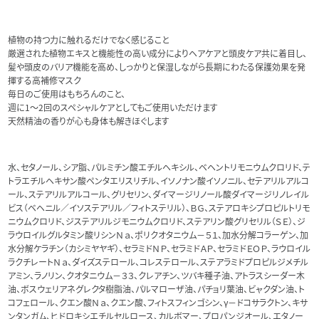
植物の持つ力に触れるだけでなく感じること
厳選された植物エキスと機能性の高い成分によりヘアケアと頭皮ケア共に着目し、
髪や頭皮のバリア機能を高め、しっかりと保湿しながら長期にわたる保護効果を発
揮する高補修マスク
毎日のご使用はもちろんのこと、
週に1〜2回のスペシャルケアとしてもご使用いただけます
天然精油の香りが心も身体も解きほぐします
水、セタノール、シア脂、パルミチン酸エチルヘキシル、ベヘントリモニウムクロリド、テ
トラエチルヘキサン酸ペンタエリスリチル、イソノナン酸イソノニル、セテアリルアルコ
ール、ステアリルアルコール、グリセリン、ダイマージリノール酸ダイマージリノレイル
ビス（ベヘニル／イソステアリル／フィトステリル）、ＢＧ、ステアロキシプロピルトリモ
ニウムクロリド、ジステアリルジモニウムクロリド、ステアリン酸グリセリル（ＳＥ）、ジ
ラウロイルグルタミン酸リシンＮａ、ポリクオタニウム－５１、加水分解コラーゲン、加
水分解ケラチン（カシミヤヤギ）、セラミドＮＰ、セラミドＡＰ、セラミドＥＯＰ、ラウロイル
ラクチレートＮａ、ダイズステロール、コレステロール、ステアラミドプロピルジメチル
アミン、ラノリン、クオタニウム－３３、クレアチン、ツバキ種子油、アトラスシーダー木
油、ボスウェリアネグレクタ樹脂油、パルマローザ油、パチョリ葉油、ビャクダン油、ト
コフェロール、クエン酸Ｎａ、クエン酸、フィトスフィンゴシン、γ－ドコサラクトン、キサ
ンタンガム、ヒドロキシエチルセルロース、カルボマー、プロパンジオール、エタノー