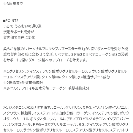
※3角層まで
⬛︎POINT2
まるで、うるおいの通り道
浸透サポート成分が
髪内部で自在に変化
柔らかな膜の「パーソナルフレキシブルブースター※1」が、深いダメージを受けた複
雑な髪内部の形に合わせて変形。リペアセラミド※2とリペアコラーゲン※3の浸透
をサポート。深いダメージ髪へのアプローチを叶えます。
※1グリセリン、ジイソステアリン酸ポリグリセリルー１０、ラウリン酸ポリグリセリル
ー１０、イソステアリン酸、クエン酸Na、クエン酸、水=浸透サポート成分
※2糖脂質=毛髪補修成分
※3イソステアロイル加水分解コラーゲン=毛髪補修成分
水、ジメチコン、水添ナタネ油アルコール、グリセリン、ＤＰＧ、イソノナン酸イソノニル、
スクワラン、糖脂質、イソステアロイル加水分解コラーゲン、イソステアリン酸、ポリク
オタニウム－１０、ポリクオタニウム－６４、アミノプロピルジメチコン、イソプロパノー
ル、ジメチコノール、ＰＰＧ－３カプリリルエーテル、ＢＧ、ジイソステアリン酸ポリグリ
セリル－１０、ラウリン酸ポリグリセリル－１０、ステアリン酸グリセリル、ステアルトリ