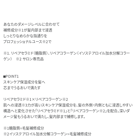
あなたのダメージレベルに合わせて
補修成分※1が髪内部まで浸透
しっとりなめらかな指通りを
プロフェッショナルユース※2で
※1. リペアセラミド（糖脂質）、リペアコラーゲン（イソステアロイル加水分解コラー
ゲン） ※2 サロン専売品
⬛︎POINT1
スキンケア保湿成分を髪へ
芯までうるおいで満たす
リペアセラミド※1×リペアコラーゲン※2
肌への浸透※3力が高いスキンケア保湿成分を、髪の外側・内側ともに浸透しやすい
構造へと変化させた「リペアセラミド※1」と「リペアコラーゲン※2」を配合。深いダ
メージ髪もうるおいで満たし、髪内部まで補修します。
※1糖脂質=毛髪補修成分
※2イソステアロイル加水分解コラーゲン=毛髪補修成分