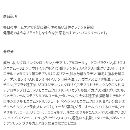
商品説明
毎日のホームケアで毛髪に親和性の高い活性ケラチンを補給
健康毛のようなさらっとしなやかな質感を出すアウトバスクリームです。
全成分
成分：水,シクロペンタシロキサン,セテアリルアルコール,γ－ドコサラクトン,ポリクオ
タニウム－６１,ジラウロイルグルタミン酸リシンＮａ,（メタクリル酸グリセリルアミド
エチル／メタクリル酸ステアリル）コポリマー,加水分解ケラチン（羊毛）,加水分解コ
ラーゲン,セラミドＡＰ,セラミドＮＰ,ザクロ種子油,アルガニアスピノサ核油,アモジメ
チコン,アブラナ種子油,ジココジモニウムクロリド,ステアルトリモニウムクロリド,ス
テアロキシプロピルトリモニウムクロリド,トリ（カプリル酸／カプリン酸）グリセリル,
ジメチコノール,ステアリルアルコール,セタノール,ジナタネ種子油脂肪酸エチルヒド
ロキシエチルモニウムメトサルフェート,ベヘントリモニウムクロリド,セバシン酸ジエ
チルヘキシル,ノバラ油,オレンジ油,ユーカリ葉油,ゲラニオール,シトロネロール,フェ
ネチルアルコール,リナロール,ココイルアルギニンエチルＰＣＡ,ステアリン酸グリセリ
ル,イソプロパノール,ＤＰＧ,グリセリン,ＢＧ,ＰＧ,塩化Ｎａ,乳酸,エタノール,メチルイソ
チアゾリノン,ブチルカルバミン酸ヨウ化プロピニル