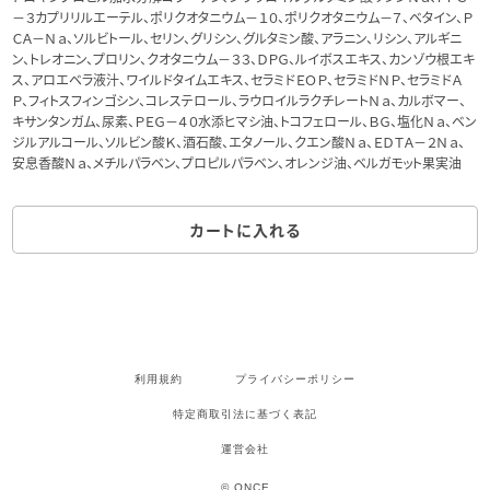
－３カプリリルエーテル、ポリクオタニウム－１０、ポリクオタニウム－７、ベタイン、Ｐ
ＣＡ－Ｎａ、ソルビトール、セリン、グリシン、グルタミン酸、アラニン、リシン、アルギニ
ン、トレオニン、プロリン、クオタニウム－３３、ＤＰＧ、ルイボスエキス、カンゾウ根エキ
ス、アロエベラ液汁、ワイルドタイムエキス、セラミドＥＯＰ、セラミドＮＰ、セラミドＡ
Ｐ、フィトスフィンゴシン、コレステロール、ラウロイルラクチレートＮａ、カルボマー、
キサンタンガム、尿素、ＰＥＧ－４０水添ヒマシ油、トコフェロール、ＢＧ、塩化Ｎａ、ベン
ジルアルコール、ソルビン酸Ｋ、酒石酸、エタノール、クエン酸Ｎａ、ＥＤＴＡ－２Ｎａ、
安息香酸Ｎａ、メチルパラベン、プロピルパラベン、オレンジ油、ベルガモット果実油
カートに入れる
利用規約
プライバシーポリシー
特定商取引法に基づく表記
運営会社
© ONCE