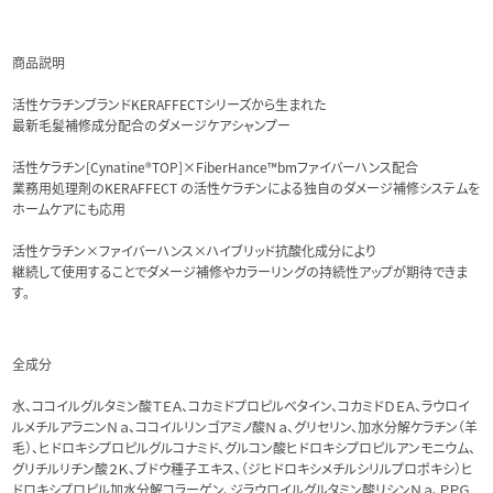
商品説明
活性ケラチンブランドKERAFFECTシリーズから生まれた
最新毛髪補修成分配合のダメージケアシャンプー
活性ケラチン[Cynatine®TOP]×FiberHance™bmファイバーハンス配合
業務用処理剤のKERAFFECT の活性ケラチンによる独自のダメージ補修システムを
ホームケアにも応用
活性ケラチン×ファイバーハンス×ハイブリッド抗酸化成分により
継続して使用することでダメージ補修やカラーリングの持続性アップが期待できま
す。
全成分
水、ココイルグルタミン酸ＴＥＡ、コカミドプロピルベタイン、コカミドＤＥＡ、ラウロイ
ルメチルアラニンＮａ、ココイルリンゴアミノ酸Ｎａ、グリセリン、加水分解ケラチン（羊
毛）、ヒドロキシプロピルグルコナミド、グルコン酸ヒドロキシプロピルアンモニウム、
グリチルリチン酸２Ｋ、ブドウ種子エキス、（ジヒドロキシメチルシリルプロポキシ）ヒ
ドロキシプロピル加水分解コラーゲン、ジラウロイルグルタミン酸リシンＮａ、ＰＰＧ