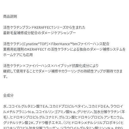
商品説明
活性ケラチンブランドKERAFFECTシリーズから生まれた
最新毛髪補修成分配合のダメージケアシャンプー
活性ケラチン[Cynatine®TOP]×FiberHance™bmファイバーハンス配合
業務用処理剤のKERAFFECT の活性ケラチンによる独自のダメージ補修システムを
ホームケアにも応用
活性ケラチン×ファイバーハンス×ハイブリッド抗酸化成分により
継続して使用することでダメージ補修やカラーリングの持続性アップが期待できま
す。
全成分
水、ココイルグルタミン酸ＴＥＡ、コカミドプロピルベタイン、コカミドＤＥＡ、ラウロイ
ルメチルアラニンＮａ、ココイルリンゴアミノ酸Ｎａ、グリセリン、加水分解ケラチン（羊
毛）、ヒドロキシプロピルグルコナミド、グルコン酸ヒドロキシプロピルアンモニウム、
グリチルリチン酸２Ｋ、ブドウ種子エキス、（ジヒドロキシメチルシリルプロポキシ）ヒ
ドロキシプロピル加水分解コラーゲン、ジラウロイルグルタミン酸リシンＮａ、ＰＰＧ