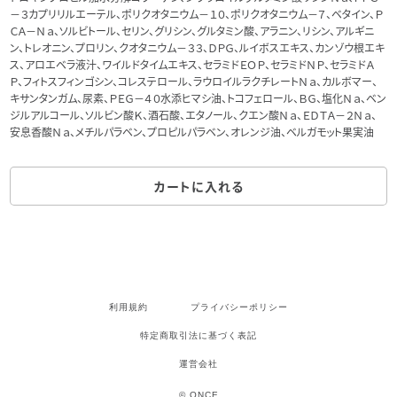
－３カプリリルエーテル、ポリクオタニウム－１０、ポリクオタニウム－７、ベタイン、Ｐ
ＣＡ－Ｎａ、ソルビトール、セリン、グリシン、グルタミン酸、アラニン、リシン、アルギニ
ン、トレオニン、プロリン、クオタニウム－３３、ＤＰＧ、ルイボスエキス、カンゾウ根エキ
ス、アロエベラ液汁、ワイルドタイムエキス、セラミドＥＯＰ、セラミドＮＰ、セラミドＡ
Ｐ、フィトスフィンゴシン、コレステロール、ラウロイルラクチレートＮａ、カルボマー、
キサンタンガム、尿素、ＰＥＧ－４０水添ヒマシ油、トコフェロール、ＢＧ、塩化Ｎａ、ベン
ジルアルコール、ソルビン酸Ｋ、酒石酸、エタノール、クエン酸Ｎａ、ＥＤＴＡ－２Ｎａ、
安息香酸Ｎａ、メチルパラベン、プロピルパラベン、オレンジ油、ベルガモット果実油
カートに入れる
利用規約
プライバシーポリシー
特定商取引法に基づく表記
運営会社
© ONCE