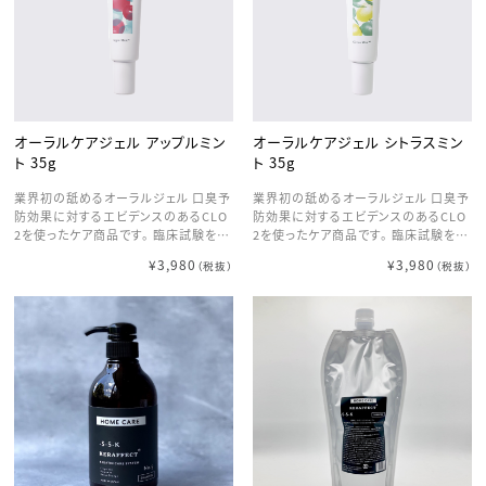
３段階からアタッチメントは硬さ違いに
ア成分です。 ※1 保湿成分 ※2 スカル
２種類から その日の気分や自分の好み
プDボーテシリーズ内育毛剤において
使用部位に合わせて選べます。 【5】防
■「30種類の天然由来成分」配合※ ※
水仕様 国際規格のIPX７防水仕様で浴
1-カッコンエキス、2-バンジロウ葉エキ
室内で使用可能。ワンランク上の優雅
ス、3-人参エキス、4-ハス種子乳酸菌
なバスタイムを。 ※完全防水ではない
発酵液、5-胎盤抽出液-2、6-サクラ葉
ので水中に沈めたり流水をあて続けな
抽出液、7-クララエキス-1、8-シロキク
いでください。 【6】超軽量 わずか約17
ラゲ多糖体、9-カンゾウ葉エキス、10-
オーラルケアジェル アップルミン
オーラルケアジェル シトラスミン
2g。トップクラスの軽さとスリ
アシタバ抽出液
ト 35g
ト 35g
業界初の舐めるオーラルジェル 口臭予
業界初の舐めるオーラルジェル 口臭予
防効果に対するエビデンスのあるCLO
防効果に対するエビデンスのあるCLO
2を使ったケア商品です。 臨床試験を重
2を使ったケア商品です。 臨床試験を重
ねた有用成分、CLO2を配合。高い口臭
ねた有用成分、CLO2を配合。高い口臭
¥3,980
¥3,980
（税抜）
（税抜）
予防・口中浄化効果があり、お口のうる
予防・口中浄化効果があり、お口のうる
おいを保ちます。 口臭予防効果が高い
おいを保ちます。 口臭予防効果が高い
と話題の成分「CLO2」を採用。口臭の
と話題の成分「CLO2」を採用。口臭の
原因物質（硫化水素、メチルメルカプタ
原因物質（硫化水素、メチルメルカプタ
ン、ジメチルサルファイド）に対し、酸化
ン、ジメチルサルファイド）に対し、酸化
分解機能をもっているため、高い洗浄
分解機能をもっているため、高い洗浄
作用があります。また、ジェル形状のた
作用があります。また、ジェル形状のた
め、口臭の一因である乾燥から長時間
め、口臭の一因である乾燥から長時間
お口を守ります。
お口を守ります。