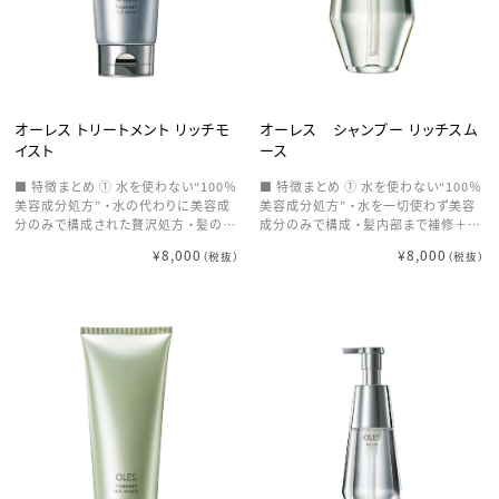
ー自体がトリートメント効果に → 均一
でなめらかな仕上がりへ ⑤ 頭皮〜毛
先までトータルケア ・ビオチン、ナイア
シンアミド配合 ・頭皮環境を整えなが
ら髪の成長をサポート → 健やかでツヤ
のある髪へ
オーレス トリートメント リッチモ
オーレス シャンプー リッチスム
イスト
ース
■ 特徴まとめ ① 水を使わない“100％
■ 特徴まとめ ① 水を使わない“100％
美容成分処方” ・水の代わりに美容成
美容成分処方” ・水を一切使わず美容
分のみで構成された贅沢処方 ・髪の内
成分のみで構成 ・髪内部まで補修＋保
部まで補修＋保湿を同時にアプローチ
湿を同時にアプローチ → 髪そのもの
¥8,000
¥8,000
（税抜）
（税抜）
→ 髪そのものの質を底上げ ② ダメー
の質を底上げ ② 軽やかさを残しなが
ジ毛に深く届く“集中補修設計” ・補修
らうるおい補給 ・繊細な泡が髪一本一
成分が髪内部にしっかり浸透 ・ダメー
本に密着 ・内側までうるおいを届けつ
ジ部分に密着し、内側から補強 → な
つ、重くならない仕上がり → “軽やか
めらかで芯のある髪へ ③ ハリ・コシ・
×しっとり”を両立 ③ やさしい洗浄
弾力を与える仕上がり ・ケラチンなど
で“すっきり感＋保湿”を両立 ・必要な
の成分で髪の芯を補強 ・しなやかさと
うるおいは残しながら皮脂や汚れをオ
弾力を両立 → 弱った髪に“弾む質
フ ・洗い上がりは軽く、清潔感のある状
感”をプラス ④ うるおいを閉じ込め、ツ
態に → べたつかずサラッとした仕上が
ヤとまとまりを強化 ・キューティクルを
り ④ 指通りなめらかな“スムース質
整え、水分をキープ ・パサつき・広がり・
感” ・泡が毛先まで均一に行き渡る ・
うねりを抑制 → 毛先までしっとりまと
絡まりをほどきながら整える設計 → 自
まる艶髪へ ⑤ 髪＋頭皮までケアできる
然に流れるような指通りへ ⑤ 内部補