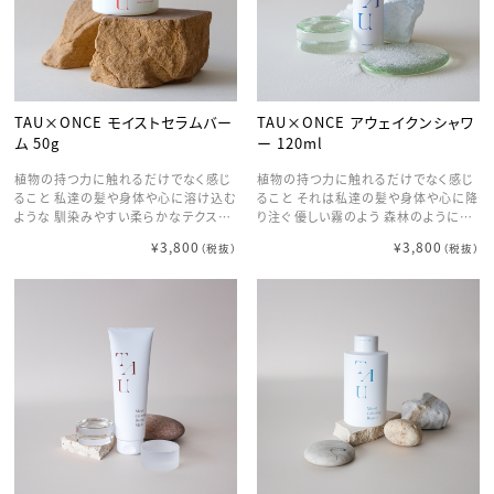
な仕上がりへ。
TAU×ONCE モイストセラムバー
TAU×ONCE アウェイクンシャワ
ム 50g
ー 120ml
植物の持つ力に触れるだけでなく感じ
植物の持つ力に触れるだけでなく感じ
ること 私達の髪や身体や心に溶け込む
ること それは私達の髪や身体や心に降
ような 馴染みやすい柔らかなテクスチ
り注ぐ 優しい霧のよう 森林のように深
ャー 空気や風を感じるように 髪を遊ば
く漂う香りに 海の恵みの力を 朝の目
¥3,800
¥3,800
（税抜）
（税抜）
せたり時にはフィットさせて 潤いなが
覚めや夜眠る前のひとときに アウェイ
らスタイリングする モイストセラムバー
クンシャワー ※よく振ってご使用くださ
ム
い