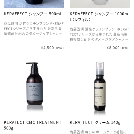
KERAFFECT シャンプー 500mL
KERAFFECT シャンプー 1000m
L（レフィル）
商品説明 活性ケラチンブランドKERAF
FECTシリーズから生まれた 最新毛髪
商品説明 活性ケラチンブランドKERAF
補修成分配合のダメージケアシャンプ
FECTシリーズから生まれた 最新毛髪
ー 活性ケラチン[Cynatine®TOP]×Fi
補修成分配合のダメージケアシャンプ
berHance™bmファイバーハンス配合
ー 活性ケラチン[Cynatine®TOP]×Fi
¥4,500
¥8,000
（税抜）
（税抜）
業務用処理剤のKERAFFECT の活性
berHance™bmファイバーハンス配合
ケラチンによる独自のダメージ補修シ
業務用処理剤のKERAFFECT の活性
ステムをホームケアにも応用 活性ケラ
ケラチンによる独自のダメージ補修シ
チン×ファイバーハンス×ハイブリッド
ステムをホームケアにも応用 活性ケラ
抗酸化成分により 継続して使用するこ
チン×ファイバーハンス×ハイブリッド
とでダメージ補修やカラーリングの持
抗酸化成分により 継続して使用するこ
続性アップが期待できます。
とでダメージ補修やカラーリングの持
続性アップが期待できます。
KERAFECT CMC TREATMENT
KERAFFECT クリーム 140g
500g
商品説明 毎日のホームケアで毛髪に