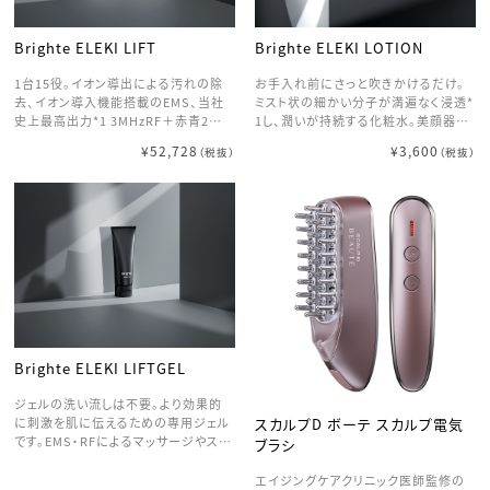
締め、マイナスイオンで髪のまとまりを
なえます。 【LED×超音波で極み浸透】
向上させます。
470nmの青色LEDと1秒110万回の超
音波振動により髪1本1本にトリートメ
Brighte ELEKI LIFT
Brighte ELEKI LOTION
ントをしっかりと浸透させます。 【使い
方】シャンプー後、トリートメントを塗り
1台15役。イオン導出による汚れの除
お手入れ前にさっと吹きかけるだけ。
ます。髪の根元から毛先に向かって10
去、イオン導入機能搭載のEMS、当社
ミスト状の細かい分子が満遍なく浸透*
秒ほど丁寧に時間をかけてアイロンし
史上最高出力*1 3MHzRF＋赤青2色
1し、潤いが持続する化粧水。美顔器と
てトリートメントを浸透させます。洗い
のLEDでフェイスケアに必要な3つのモ
の併用はもちろん、普段のスキンケアや
¥52,728
¥3,600
流すトリートメントであればシャワーで
（税抜）
（税抜）
ードを搭載
メイクの上からの保湿としても。 *1：角
流します。洗い流さないトリートメントで
質層まで
あればドライヤーで乾かして完了です。
Brighte ELEKI LIFTGEL
ジェルの洗い流しは不要。より効果的
スカルプD ボーテ スカルプ電気
に刺激を肌に伝えるための専用ジェル
です。EMS・RFによるマッサージやスキ
ブラシ
ンケアとしてもお使いいただける、水々
しいテスクチャー。
エイジングケアクリニック医師監修の