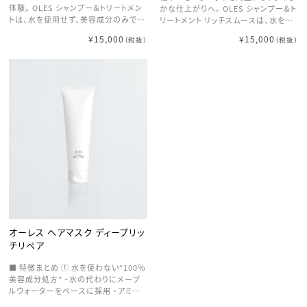
整えることでうねりを抑制 ・乾燥によ
付け
体験。 OLES シャンプー＆トリートメン
かな仕上がりへ。 OLES シャンプー＆ト
る広がりもケア → 扱いやすくまとまる
トは、水を使用せず、美容成分のみで構
リートメント リッチスムースは、水を一
髪へ ⑥ 発酵・植物由来成分でトータル
成されたリッチ処方。ベースには、ミネ
切使用せず、美容成分のみで構成され
ケア ・発酵成分や植物エキスが髪と頭
¥15,000
¥15,000
（税抜）
（税抜）
ラルやアミノ酸を豊富に含むメープル
た贅沢なウォーターレス処方。髪の内
皮にアプローチ ・ダメージケア＋保湿
ウォーターを採用し、髪に必要なうるお
部まで補修と保湿を同時に行い、髪本
＋環境ケアを同時に実現 → 軽やかに
いをしっかり届けます。 ダメージを受け
来の質感を底上げします。 きめ細かな
うるおうアウトバス乳液
た髪の内部まで浸透し、乾燥やパサつき
泡が髪一本一本に行き渡り、必要なう
をケア。毛先までしっとりまとまり、広が
るおいを守りながらやさしく洗浄。洗う
りやうねりを抑えた扱いやすい髪へ導き
たびにすっきりとした軽やかさと、指通
ます。 さらに、ケラチンやコラーゲンな
りの良いなめらかな質感へ導きます。
どの補修成分が髪の芯までアプロー
さらに、シルクやケラチンなどの補修成
チ。使うたびにハリ・コシを与え、なめら
分が髪内部に浸透し、ダメージをケア。
かな指通りとツヤのある仕上がりを実
キューティクルを整え、光をまとったよ
現します。 リッチモイストタイプはこん
うなツヤと、さらりとまとまる美しい髪
な方におすすめ ・髪の乾燥やパサつき
へ仕上げます。 リッチスムースタイプは
が気になる ・広がりやうねりを抑えた
こんな方におすすめ ・髪が細く、絡まり
い ・しっとりまとまる質感が好み 毎日
やすい ・根元がぺたんとしやすい ・軽や
のケアで、髪本来の美しさを引き出す
かでサラッとした仕上がりが好み 重さ
集中保湿シリーズです。
を感じさせず、自然なまとまりと動きを
叶える、軽やか質感のヘアケアシリーズ
オーレス ヘアマスク ディープリッ
です
チリペア
■ 特徴まとめ ① 水を使わない“100％
美容成分処方” ・水の代わりにメープ
ルウォーターをベースに採用 ・アミノ
酸や糖を含み、髪内部まで浸透・保湿