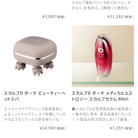
スカルプ電気ブラシでめぐる(※1)。や
わらぐ。目覚める。 【強張った筋肉もEM
Sでリフレッシュ】 体感がしにくくとも筋
¥3,000
¥21,182
（税抜）
（税抜）
肉の深部に作用する高周波を採用。 普
段鍛えにくい頭筋や表情筋にアプロー
チし、顔＆頭皮のもたつきをケア。 【じん
わり温めるラジオ波でリフトケア(※2)】
温熱効果でじんわりと温め、リフトケア
(※2)ができます。 また、肌にハリ・弾力
を与えながら、くすみのない明るい美肌
へ。 さらに、水分に反応する高周波で、
ヘアトリートメントのうるおい成分の浸
透(※3)を促し、健やかな頭皮へ導きま
す。 【バイブレーションでやわらぎケア】
毎分約5,000回以上の振動で１分間に
合計約140,000回肌を優しくタッピン
グし、頭皮・顔など硬くなった肌を柔ら
げます。 また、化粧水はもちろんのこ
スカルプD ボーテ ビューティーヘ
スカルプD ボーテ メディカルエス
と、頭皮用美容液などを併用すること
ッドスパ
トロジー スカルプセラム 80ml
で浸透(※3)をサポートし肌にうるおい
を与えます。 【肌悩みに合わせて選べ
エイジングケアクリニック医師監修に
■スカルプD女性用育毛剤の最高峰※
る2色のLED】 赤と青 2色のLEDライト
よるヘッドスパブラシ スパ体験している
＜集中的に育毛・発毛促進をしたい方
が使用可能。 肌のハリが気になる時は
かのようなリラックス感を味わいなが
＞ ※製品の処方設計において最高 ■
『赤LED』で弾むような肌へ。 毛穴が気
ら、「やわらぎケア」、「温熱ケア」、「頭
スカルプD ボーテとは 20年間の研究
¥14,500
¥7,255
になる時は『青LED』でひきしめ。 【安
（税抜）
（税抜）
髪洗浄ケア」の3つのケアで、本来の弾
開発を重ね 抜け毛、薄毛、ハリコシの
心安全設計 オートオフ機能】 電源を
むような髪と顔つきを呼び覚ます。 【頭
なさなどの おとなの髪悩みにアプロ