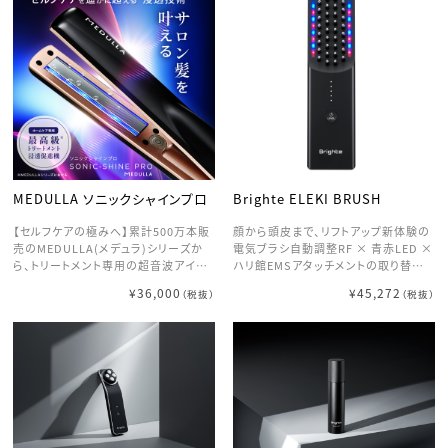
に3つの美髪テクノロジーで、頭皮から
力差の最大値 <Changes01> 各使用
毛先まで徹底ケアし、理想の髪質へ。 <
部位や肌の水分量によって体感刺激は
Function01> 髪の水分量約200％に
異なります。 ELEKIBRUSH+は、皮膚
UP* 浸透型ケラチン*1、シルク*2など
の硬さや水分量に応じて最適な刺激を
を配合した濃縮オイルをナノ化ミストに
与え、 筋肉へ直接アプローチできるよ
することで、髪全体を補修します。 ヒア
う設計されています。 <Changes02>
ルロン酸*3 浸透型ケラチン*1 浸透型
ポレーション機能を追加。美容成分が
シルク*2 *1 加水分解ケラチン（補修）
直接お肌に浸透*1 FACEモード時にポ
*2加水分解シルク（補修） *3ヒア
レーションが起動。 美容成分を角層ま
ルロン酸ナトリウム（補修） <Functio
で浸透させ、より保湿感のある肌質に。
n02> 業界トップクラスの大風量 超高
*1 角質層まで <Changes03> より、し
速モーターと最適な風路設計で圧倒的
なやかで摩擦の少ない3Dソフトピン 柔
MEDULLA ソニックシャインプロ
Brighte ELEKI BRUSH
な速乾を実現 超高速モーターで風を
軟性を高めることで、360度スムーズに
下から上に送り、飛行機のジェットエン
動き、フィットしやすい設計に。 適度な
【セルフケアの極みへ】累計500万本販
顔から頭皮まで、リフトアップ新体験の
ジン機能を活かした独自の技術でパワ
圧力で、心地よい刺激を与えます。
売のMEDULLA(メデュラ)シリーズか
電気ブラシ自動調整RF × 青赤LED ×
フルな駆動力を実現。［風の強さ］×
ら、トリートメント専用の超音波アイロ
ハリ館EMSアタッチメントの取り替え
［風量］で、素早く乾かします。 ノーベル
ンが新登場。サロン施術級の超音波ト
不要。EMS + RF + 青赤LEDで全身くま
¥36,000
¥45,272
（税抜）
（税抜）
賞受賞素材 グラフェンによる遠赤外線
リートメントを自宅で簡単に。 【1秒110
なくアプローチ。自宅にいながらいつで
効果で、髪の芯まで温めて乾燥 外側だ
万回振動の超音波】1秒に110万回も
もサロン帰りのクオリティに。
けが乾燥した髪はうねりの原因に。グ
の超音波振動でトリートメントをナノ化
ラフェンが放出する遠赤外線で生乾き
し、トリートメントの浸透力をグッと底
を防ぎ、髪の内側から均一に乾かしま
上げ。弾むとぅるとぅる弾力髪へ。 【い
す。 <Function03> デュアルイオンテ
つでもどこでも本格ケア】コードレスか
クノロジー プラスとマイナス 両イオン
つ防水性能「IPX5」の超音波アイロン
の相乗効果で広がりを抑え、まとまる
だからこそ、インバスでもアウトバスで
髪に。 プラスイオンで髪の表面を引き
も本格的な超音波トリートメントをおこ