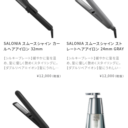
SALONIA スムースシャイン カー
SALONIA スムースシャイン スト
ルヘアアイロン 32mm
レートヘアアイロン 24mm GRAY
【シルキープレート】緩やかに髪を温
【シルキープレート】緩やかに髪を温
め、髪に優しく艶めくスタイリングに。
め、髪に優しく艶めくスタイリングに。
【ダブルリペア※イオン】髪にうれしい
【ダブルリペアイオン】髪にうれしいマ
マイナスイオンとプラスイオンでいたわ
イナスイオンとプラスイオンでいたわり
¥12,000
¥12,000
（税抜）
（税抜）
りながらスタイリングを。 【80℃からの
ながらスタイリングを。 【温度設定】8
低温ケア】80〜210℃の幅広い温度で
0〜210度の幅広い温度で髪質に合わ
髪質に合わせた温度設定が可能。 【立
せた温度設定が可能。
ち上がり時間】電源を入れてから約30
秒※で使用可能な温度に到達。(※最
低設定温度に到達するまでの時間)
【オートパワーオフ機能】電源を入れて
から、約30分後に自動で電源がオフに
なる安心設計。