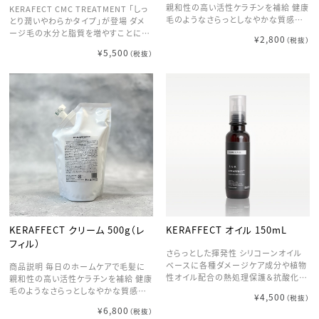
親和性の高い活性ケラチンを補給 健康
KERAFECT CMC TREATMENT 「しっ
毛のようなさらっとしなやかな質感を
とり潤いやわらかタイプ」が登場 ダメ
出すアウトバスクリームです。
ージ毛の水分と脂質を増やすことに特
¥2,800
（税抜）
化した高濃度内部浸透型CMCトリート
¥5,500
（税抜）
メントです。 ◎しっとり潤いやわらか質
感トリートメントは？ ダメージで硬く乾
燥が気になる髪を しっとり柔らかくし
たい方へおすすめです。 ５種類のナノ
化セラミドで ダメージ毛の水分と脂質
を増やすことに特化し CMC＋水分量
増加させて髪の潤いを取り戻す 高濃度
内部浸透型CMCトリートメントです。
KERAFFECT クリーム 500g（レ
KERAFFECT オイル 150mL
フィル）
さらっとした揮発性 シリコーンオイル
ベースに各種ダメージケア成分や植物
商品説明 毎日のホームケアで毛髪に
性オイル配合の熱処理保護＆抗酸化ハ
親和性の高い活性ケラチンを補給 健康
イブリットオイル 油に溶けるケラチン、
毛のようなさらっとしなやかな質感を
¥4,500
（税抜）
【オイルケラチン】配合でキューティクル
出すアウトバスクリームです。
¥6,800
（税抜）
のダメージケア