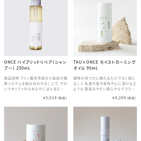
守り、紫外線や乾燥によるパサつきを抑
ん、アウトバストリートメントとしてもお
分 ※2糖脂質=毛髪補修成分 ※3イソ
分 ※2糖脂質=毛髪補修成分 ※3イソ
えます。
使いいただけます。保湿効果と抗酸化
ステアロイル加水分解コラーゲン=毛
ステアロイル加水分解コラーゲン=毛
作用に優れた栄養素を多く含む自然由
髪補修成分
髪補修成分
来の成分により、保湿状態が長時間続
き、髪を乾燥から守り、潤いに満ちた髪
へと導きます。また、毛髪の損傷部に吸
着し、キューティクルの剥離や内部の亀
裂を、高い即効性と残存性により補修
し、ダメージ毛やエイジング毛を健康
な髪へと導きます。
ONCE ハイブリッドリペア（シャン
TAU×ONCE モイストカーミング
プー） 250mL
オイル 95mL
商品説明 アミノ酸洗浄成分と独自の補
植物の持つ力に触れるだけでなく感じ
修システムを組み合わせることで、サロ
ること 私達の髪や身体や心に溶け込む
ンクオリティのなめらかにまとまる髪を
ような 馴染みやすい柔らかなテクスチ
洗うだけで。 汚れは落として、うるおい
ャー 朝露や夜露のように髪や身体に纏
¥3,618
¥4,200
（税抜）
（税抜）
は残す特⾧をもつ「ココイルグルタミン
って 森林のように深く漂う香りに包ま
酸TEA」を主成分として配合。アミノ酸
れながら滑らかな艶へと導きます 心も
系唯一の「選択洗浄機能」で、髪と頭皮
身体も解きほぐし、自分と向き合う時間
をみずみずしく健やかな状態へ導きま
へ
す。9種の毛髪補修成分を独自配合した
SpRシステムをシリーズ初採用。 泡パ
ックで美容成分を奥深くまで浸透させ
ることで、サロントリートメント後のよう