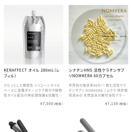
KERAFFECT オイル 280mL（レ
シナチンHNS 活性ケラチンサプ
フィル）
リNOMKERA 60カプセル
さらっとした揮発性 シリコーンオイル
世界初の吸収率96％！！ 飲む活性ケラ
ベースに各種ダメージケア成分や植物
チンサプリ NOMKERA ノムケラ 特許取
性オイル配合の熱処理保護＆抗酸化ハ
得済みの 天然加水分解可溶性ケラチ
イブリットオイル 油に溶けるケラチン、
ンサプリNOMKERA 主成分であるシナ
¥7,500
¥7,130
（税抜）
（税抜）
【オイルケラチン】配合でキューティクル
チンHNSは、体内に自然に存在するタ
のダメージケア
ンパク質である可溶化ケラチンで構成
される革新的な成分です。