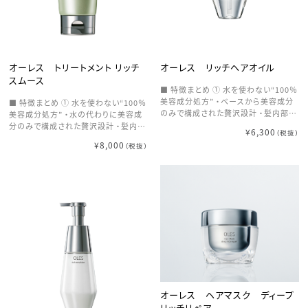
高機能設計 ・ビオチン、ナイアシンアミ
修でハリ・コシをプラス ・シルク由来成
ド配合 ・植物エキスで頭皮環境もサポ
分やケラチンが内部に浸透 ・ダメージ
ート → 健やかな髪の土台から整える
補修＋強度アップ → しなやかで弾力
⑥ 熱・外的ダメージからの保護機能 ・
のある髪へ ⑥ 頭皮環境まで整えるト
浸透型ケラチンが熱や紫外線から髪を
ータルケア設計 ・ビオチン、ナイアシン
守る → ドライヤー・アイロンダメージ
アミド配合 ・植物エキスで頭皮バラン
オーレス トリートメント リッチ
オーレス リッチヘアオイル
を軽減
スをサポート → 健やかな髪の土台づく
スムース
り
■ 特徴まとめ ① 水を使わない“100％
美容成分処方” ・ベースから美容成分
■ 特徴まとめ ① 水を使わない“100％
のみで構成された贅沢設計 ・髪内部ま
美容成分処方” ・水の代わりに美容成
で補修＋保湿を同時にアプローチ →
分のみで構成された贅沢設計 ・髪内部
¥6,300
（税抜）
髪そのものの質を底上げ ② 熱を味方
まで補修と保湿を同時にアプローチ →
¥8,000
（税抜）
にする“補修オイル” ・ドライヤーやアイ
髪本来の質感を底上げ ② 内側から整
ロンの熱に反応して補修力を強化 ・キ
える“濃密補修” ・ダメージを受けた髪
ューティクルをなめらかに整える → ス
内部に深く浸透 ・失われたしなやかさ
タイリングしながらダメージケア ③ う
を補い、芯からうるおいをチャージ →
るおいを閉じ込め、ツヤと柔らかさをキ
弾むような強さと柔らかさへ ③ シルク
ープ ・髪内部に水分を抱え込み、しな
のような“なめらかな指通り” ・シルク
やかな質感へ ・パサつきを抑え、上品
由来成分が髪表面をコーティング ・摩
なツヤを演出 → “しっとり×軽やか”な
擦や乾燥で乱れたキューティクルを整
仕上がり ④ 重くならない“軽やかなオ
える → さらりと流れるような質感に
イル設計” ・揮発性が高く、ベタつきを
④ 軽やかにまとまる仕上がり ・重さを
感じにくい使用感 ・まとまりと軽さを両
出しすぎず、自然なまとまりを実現 ・動
立 → 仕上げのスタイリングにも最適
きのある柔らかな髪へ導く → “軽やか
⑤ ダメージ補修＋なめらかな指通り ・
さ×まとまり”を両立 ⑤ 水分バランス
オーレス ヘアマスク ディープ
植物由来オイルやケラチン系成分を配
を整え、広がりを抑制 ・CMC類似成分
リッチリペア