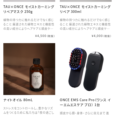
TAU×ONCE モイストカーミング
TAU×ONCE モイストカーミング
リペアマスク 250g
リペア 300ml
植物の持つ力に触れるだけでなく感じ
植物の持つ力に触れるだけでなく感じ
ること 厳選された植物エキスと機能性
ること 厳選された植物エキスと機能性
の高い成分によりヘアケアと頭皮ケア
の高い成分によりヘアケアと頭皮ケア
共に着目し、 髪や頭皮のバリア機能を
共に着目し ケミカルダメージからエイ
¥4,500
¥4,000
（税抜）
（税抜）
高め、しっかりと保湿しながら長期にわ
ジングケアまで最大限に効果を発揮す
たる保護効果を発揮する高補修マスク
る補修力の高いアミノ酸系由来のシャ
毎日のご使用はもちろんのこと、 週に
ンプー 森林のように深く漂う香りに 使
1〜2回のスペシャルケアとしてもご使
用量によりどんな髪質の方でもライト
用いただけます 天然精油の香りが心も
で滑らかな仕上がりを叶えます 天然精
身体も解きほぐします
油の香りが心も身体も解きほぐします
ナイトオイル 80mL
ONCE EMS Care Pro（ワンス イ
ーエムエスケア プロ） 1台
ストレスをコントロールし、豊かなリズ
ムをつくるために私たちは「夜の過ごし
頭皮から顔・身体・さらに目元まで 進