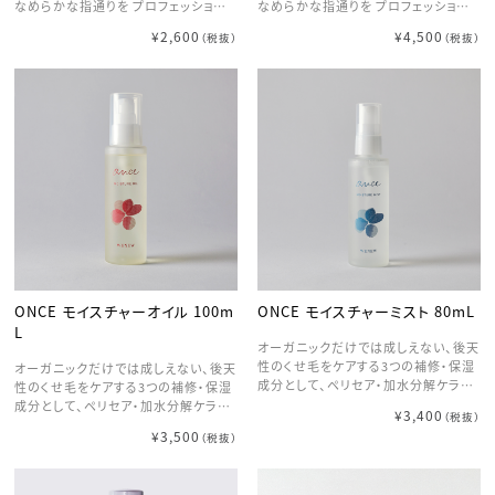
なめらかな指通りを プロフェッショナ
なめらかな指通りを プロフェッショナ
ルユース※2で ※1. リペアセラミド（糖
ルユース※2で ※1. リペアセラミド（糖
¥2,600
¥4,500
（税抜）
（税抜）
脂質）、リペアコラーゲン（イソステアロ
脂質）、リペアコラーゲン（イソステアロ
イル加水分解コラーゲン） ※2 サロ
イル加水分解コラーゲン） ※2 サロ
ン専売品 ⬛︎POINT1 スキンケア保湿成
ン専売品 ⬛︎POINT1 スキンケア保湿成
分を髪へ 芯までうるおいで満たす リペ
分を髪へ 芯までうるおいで満たす リペ
アセラミド※1×リペアコラーゲン※2
アセラミド※1×リペアコラーゲン※2
肌への浸透※3力が高いスキンケア保
肌への浸透※3力が高いスキンケア保
湿成分を、髪の外側・内側ともに浸透し
湿成分を、髪の外側・内側ともに浸透し
やすい構造へと変化させた「リペアセラ
やすい構造へと変化させた「リペアセラ
ミド※1」と「リペアコラーゲン※2」を
ミド※1」と「リペアコラーゲン※2」を
配合。深いダメージ髪もうるおいで満た
配合。深いダメージ髪もうるおいで満た
し、髪内部まで補修します。 ※1糖脂質
し、髪内部まで補修します。 ※1糖脂質
=毛髪補修成分 ※2イソステアロイル加
=毛髪補修成分 ※2イソステアロイル加
水分解コラーゲン=毛髪補修成分 ※3
水分解コラーゲン=毛髪補修成分 ※3
角層まで ⬛︎POINT2 まるで、うるおいの
角層まで ⬛︎POINT2 まるで、うるおいの
通り道 浸透サポート成分が 髪内部で
通り道 浸透サポート成分が 髪内部で
ONCE モイスチャーオイル 100m
ONCE モイスチャーミスト 80mL
自在に変化 柔らかな膜の「パーソナル
自在に変化 柔らかな膜の「パーソナル
L
フレキシブルブースター※1」が、深いダ
フレキシブルブースター※1」が、深いダ
オーガニックだけでは成しえない、後天
メージを受けた複雑な髪内部の形に合
メージを受けた複雑な髪内部の形に合
性のくせ毛をケアする3つの補修・保湿
オーガニックだけでは成しえない、後天
わせて変形。リペアセラミド※2とリペ
わせて変形。リペアセラミド※2とリペ
成分として、ペリセア・加水分解ケラチ
性のくせ毛をケアする3つの補修・保湿
アコラーゲン※3の浸透をサポート。深
アコラーゲン※3の浸透をサポート。深
ン・加水分解コラーゲンを配合。ナノレ
成分として、ペリセア・加水分解ケラチ
¥3,400
（税抜）
いダメージ髪へのアプローチを叶えま
いダメージ髪へのアプローチを叶えま
ベルの粒子が髪の毛1本1本に潤いを
ン・加水分解コラーゲンを配合。 リッチ
¥3,500
す。 ※1グリセリン、ジイソステアリン酸
す。 ※1グリセリン、ジイソステアリン酸
（税抜）
与え、指通りの良い質感へと導きます。
なツヤ感と柔らかな質感を手軽に再
ポリグリセリルー１０、ラウリン酸ポリグ
ポリグリセリルー１０、ラウリン酸ポリグ
乾かす前に髪全体にふりかけること
現。 べたつきにくく、少量でもしっかり
リセリルー１０、イソステアリン酸、クエ
リセリルー１０、イソステアリン酸、クエ
で、ドライヤーやアイロンの熱から髪を
まとまるので、スタイリングにはもちろ
ン酸Na、クエン酸、水=浸透サポート成
ン酸Na、クエン酸、水=浸透サポート成