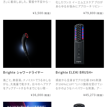
方」に着目しました。 緊張や不安から解
化したワンス イーエムエスケア プロが
放され、自分らしく過ごす。そして心地
あらゆるお悩みにアプローチ リビング
よい眠りにつくこと。 ケアされるのは心
でもバスタイムでも、 どんな時も、どん
¥3,500
¥79,800
（税抜）
（税抜）
だけでなく、髪や身体も同様にケアして
な場所でも、 あなたのライフスタイル
いく。 「1日の終わりを快適に過ごすこ
に溶け込むような、 サロンクオリティの
とが、1日の始まりをポジティブにする」
エステ体験が手に入ります
そんな想いから3つのキーワードをラベ
ルに込めました。 good sleep（良い眠
り） supple hair ＆ body（しなやかな
髪と身体） healthy mind（健やかな
心）
Brighte シャワードライヤー
Brighte ELEKI BRUSH+
風ごと、美容液。ナノミストでうるおしな
頭皮から全身までプロ仕様 EMS刺激
がら、大風量で乾かす。 日々のヘアケア
が190%にUP！*1ハリ施術を受けてい
をアップデートする今までにない発想
るかのようなハイパワーな刺激。 アタ
の次世代型ドライヤー シンプルな操作
ッチメントの付け替えは不要でボタン
¥36,000
¥45,273
（税抜）
（税抜）
で驚くほど高性能。「ミストの噴射」×
で切り替えることで顔はもちろん頭皮、
「パワフルな風量」で髪内部に潤いを与
全身にお使いいただける美顔器です。 *
えながら、効率的なドライを実現。さら
1：従来品と比べた全モードにおける出