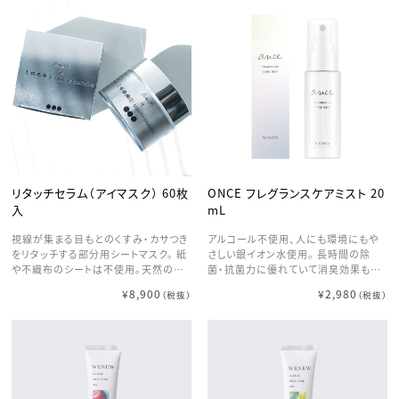
オンにしてから約10分が経過すると、
皮ケアを極める6つの特徴】 【1】頭皮を
ーチするスカルプD ボーテ。 ■LDKでA
自動で電源がオフとなる保護機能付
ググっと引き上げる※1極上スパ体験
評価受賞 本音でテストする女性誌「LD
き。 【お風呂場で使用できる防水仕様】
４つのヘッドで合計28カ所の接触点か
K」で育毛剤部門A評価を受賞。 ※202
防水仕様のためお風呂場でも使用が可
ら生まれる繊細な動きに宿る確かなパ
3年8月号 ■スカルプD ボーテの育毛
能。 頭皮や肌を濡らして使用すること
ワーを体感。 固い頭皮も「つまむ」よう
剤は【医薬部外品】の商品 厚生労働省
で、より効果を体感できます。 ※1刺激
に「揉み動かす」ことで手もみしている
が認めた効能・効果に有効な成分を配
をめぐらせるように動かすこと ※2引き
ような贅沢な体験を。 さらに3Dフィッ
合した商品です。 薬用育毛剤で頭皮環
上げるように動かすこと ※3角質層ま
ト設計で頭にあてるだけでしっかりフィ
境を整え、「ボリューム感やハリコシ」の
で
ット。やわらぎケアで顔のもたつき感も
ある髪へ。 ■強く抜けにくい髪を育む
スッキリとした印象に。 ※1 機器を引き
女性ホルモン「エチニルエストラジオー
上げるように動かすこと 【2】スッキリ
ル」配合※１ 女性ホルモン成分を頭皮
頭髪洗浄 人間工学に基づいたブラシで
※２に補給し育毛・発毛を促進。 若々し
手洗いでは落ちきらない汚れを一掃。
く、抜けにくい髪を育みます。 「エチニ
リタッチセラム（アイマスク） 60枚
ONCE フレグランスケアミスト 20
お風呂上りのスッキリ感、髪のふんわり
ルエストラジオール」は育毛剤の有効
入
mL
感を速攻体感。 美しい髪は、美しい頭
成分として認められています。 ※１身体
皮から。 【3】赤外線搭載、じんわり温熱
へ直接女性ホルモンを補給するもので
視線が集まる目もとのくすみ・カサつき
アルコール不使用、人にも環境にもや
ケア 赤外線の温熱が深部※2へ働きか
はありません。 ※２角質層まで ■常在
をリタッチする部分用シートマスク。 紙
さしい銀イオン水使用。 長時間の除
ける。 熱エネルギーで体内活動を活発
菌に着目し、頭皮環境を整える２つの
や不織布のシートは不使用。天然の海
菌・抗菌力に優れていて消臭効果もあ
化し、年齢とともにハリ不足を感じやす
有効成分配合 ふけ・かゆみを防ぎ、太
藻成分（アカモク）から抽出したエキス
る、人にも環境にも優しい“銀イオン
¥8,900
¥2,980
くなった肌や髪のハリ感をサポート。 こ
く長い髪の土台となる頭皮環境を整え
（税抜）
（税抜）
で美容成分を閉じ込め、ゲル状のシー
水”で作られています。純水99.9％でで
わばった頭皮へリフトケア※3 ※2 角質
ます。 1. グリチルリチン酸ジカリウム：
トにしました。目もとに隙間なくぴった
きており、食品添加物としても使われて
層まで ※3 機器を引き上げるように動
抗炎症作用。 2. ヒノキチオール：抗菌
りフィットして、長時間うるおいで満たし
いる成分です。
かすこと 【4】選べる力強さとアタッチ
作用。 ■W頭皮ケア成分「ソイセラム※
続けます。つけたまま眠っても朝までし
メントであなた好みの心地よさとフィッ
1」を最高濃度配合※2 豆乳発酵液「ソ
っとり。
ト感を その日の気分や頭皮の状態に合
イセラム※1」は髪と頭皮にうるおいを
わせて選べる機能。 揉み上げる強さは
与え、 頭皮環境を健やかに保つ頭皮ケ