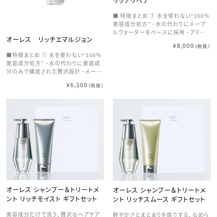
合 ・髪表面を整えながら内部補修 →
が内部の水分保持をサポート ・毛先の
するんと流れる指通りへ ⑥ ハリ・コシ・
パサつきや広がりをコントロール → 均
■ 特徴まとめ ① 水を使わない“100％
頭皮環境までサポート ・ビオチン、ナイ
一で扱いやすい髪へ ⑥ 頭皮環境まで
美容成分処方” ・水の代わりにメープ
アシンアミド配合 ・髪の強度アップ＋
整えるトータルケア ・ビオチンがケラチ
ルウォーターをベースに採用 ・アミノ
頭皮環境を整える → 健やかでツヤの
ン生成をサポート ・ナイアシンアミドが
オーレス リッチエマルジョン
酸や糖を含み、髪内部まで浸透・保湿
ある髪へ
皮脂バランスを調整 → ハリ・コシのあ
¥8,000
（税抜）
→ 髪本来の水分保持力を底上げ ② 髪
る健やかな髪へ
■特徴まとめ ① 水を使わない“100％
の“水を抱える構造”を再構築する設計
美容成分処方” ・水の代わりに美容成
・単なるコーティングではなく内部構造
分のみで構成された贅沢設計 ・メープ
から補修 ・ダメージによって失われた
ルウォーターなどの美容成分で髪内部
水分保持構造を復元 → 乾燥しにくく、
¥6,300
（税抜）
まで補修・保湿 → 髪そのものの質を底
崩れにくい髪へ ③ 4種ケラチンによる
上げ ② 熱を味方にする“キューティク
多層補修 ・高分子〜低分子ケラチンを
ル補修” ・ドライヤーやアイロンの熱に
組み合わせて浸透 ・表面〜内部まで段
反応して補修力を発揮 ・髪表面をなめ
階的に補修 → 芯からしっかりした密度
らかに整えるミルク処方 → 使うほどに
のある髪へ ④ 髪状態に合わせる“選
ツヤとまとまりが向上 ③ 水分・油分バ
択補修設計” ・複数のカチオン成分で
ランスを整え、ハリを付与 ・髪の水分バ
ダメージ部位にアプローチ ・髪の状態
ランスを整えながらうるおいを補給 ・し
に応じた最適な補修が可能 → 無駄な
なやかさとハリ・コシを同時に実現 →
く効く、高精度なダメージケア ⑤ 水分
“柔らかいのにしっかりした髪”へ ④ 軽
を逃さない“疎水バリア”形成 ・毛髪類
やかなミルクタイプでベタつかない仕
似ラメラ構造が表面に定着 ・補修後の
上がり ・ミルク状のテクスチャーで伸び
うるおいをしっかりキープ → サロン帰
がよく均一に浸透 ・重さを出さず自然
オーレス シャンプー＆トリートメ
りのような質感が持続 ⑥ 圧倒的な水
オーレス シャンプー＆トリートメ
なまとまりをキープ → 透けるような軽
分保持力を実証 ・比較試験で水分保持
ント リッチモイスト ギフトセット
ント リッチスムース ギフトセット
やかな質感 ⑤ うねり・広がりをコント
率12.4％を記録 ・マスク併用でさらに
ロール ・内部の水分・油分バランスを
向上 → 高い保湿持続力を科学的に裏
美容成分だけで洗う、贅沢なヘアケア
軽やかさとまとまりを両立する、なめら