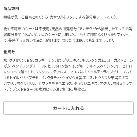
商品説明
視線が集まる目もとのくすみ・カサつきをリタッチする部分用シートマスク。
紙や不織布のシートは不使用。天然の海藻成分（アカモク）から抽出したエキスで美
容成分を閉じ込め、ゲル状のシートにしました。目もとに隙間なくぴったりフィットし
て、長時間うるおいで満たし続けます。つけたまま眠っても朝までしっとり。
全成分
水、グリセリン、ＢＧ、カラギーナン、センブリエキス、キサンタンガム、ローカストビーン
ガム、ペンチレングリコール、ヒアルロン酸Ｎａ、グルコシルヘスペリジン、Ｎ－ヒドロ
キシコハク酸イミド、クリシン、ステアレス－２０、パルミトイルテトラペプチド－７、パ
ルミトイルトリペプチド－１、クダモノトケイソウ果実エキス、トウガラシ果実エキス、
カプリル酸グリセリル、カワラヨモギ花エキス、チョウジエキス、アクリル酸Ｎａグラフ
トデンプン、ＰＥＧ－６０水添ヒマシ油、塩化Ｋ、塩化Ｃａ
カートに入れる