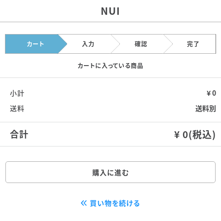
NUI
カート
入力
確認
完了
カートに入っている商品
小計
¥ 0
送料
送料別
合計
¥ 0(税込)
購入に進む
買い物を続ける