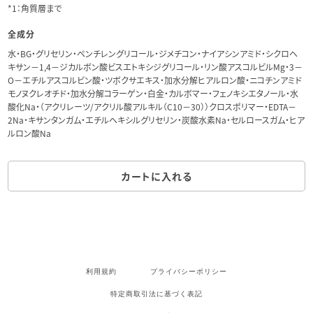
*1：角質層まで
全成分
水・BG・グリセリン・ペンチレングリコール・ジメチコン・ナイアシンアミド・シクロヘ
キサン－1,4－ジカルボン酸ビスエトキシジグリコール・リン酸アスコルビルMg・3－
O－エチルアスコルビン酸・ツボクサエキス・加水分解ヒアルロン酸・ニコチンアミド
モノヌクレオチド・加水分解コラーゲン・白金・カルボマー・フェノキシエタノール・水
酸化Na・（アクリレーツ/アクリル酸アルキル（C10－30））クロスポリマー・EDTA－
2Na・キサンタンガム・エチルヘキシルグリセリン・炭酸水素Na・セルロースガム・ヒア
ルロン酸Na
カートに入れる
利用規約
プライバシーポリシー
特定商取引法に基づく表記