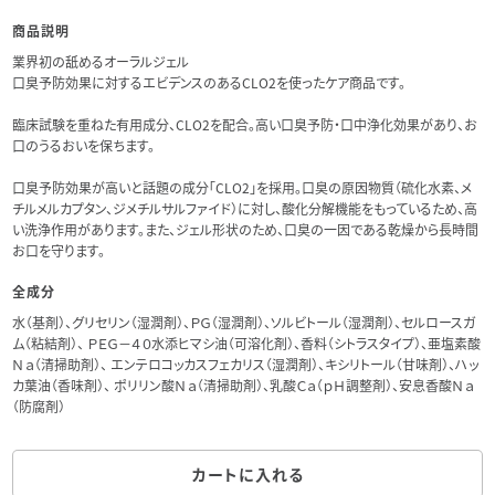
商品説明
業界初の舐めるオーラルジェル
口臭予防効果に対するエビデンスのあるCLO2を使ったケア商品です。
臨床試験を重ねた有用成分、CLO2を配合。高い口臭予防・口中浄化効果があり、お
口のうるおいを保ちます。
口臭予防効果が高いと話題の成分「CLO2」を採用。口臭の原因物質（硫化水素、メ
チルメルカプタン、ジメチルサルファイド）に対し、酸化分解機能をもっているため、高
い洗浄作用があります。また、ジェル形状のため、口臭の一因である乾燥から長時間
お口を守ります。
全成分
水（基剤）、グリセリン（湿潤剤）、ＰＧ（湿潤剤）、ソルビトール（湿潤剤）、セルロースガ
ム（粘結剤）、 ＰＥＧ－４０水添ヒマシ油（可溶化剤）、香料（シトラスタイプ）、亜塩素酸
Ｎａ（清掃助剤）、 エンテロコッカスフェカリス（湿潤剤）、キシリトール（甘味剤）、ハッ
カ葉油（香味剤）、 ポリリン酸Ｎａ（清掃助剤）、乳酸Ｃａ（ｐＨ調整剤）、安息香酸Ｎａ
（防腐剤）
カートに入れる