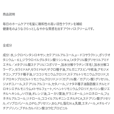
商品説明
毎日のホームケアで毛髪に親和性の高い活性ケラチンを補給
健康毛のようなさらっとしなやかな質感を出すアウトバスクリームです。
全成分
成分：水,シクロペンタシロキサン,セテアリルアルコール,γ－ドコサラクトン,ポリクオ
タニウム－６１,ジラウロイルグルタミン酸リシンＮａ,（メタクリル酸グリセリルアミド
エチル／メタクリル酸ステアリル）コポリマー,加水分解ケラチン（羊毛）,加水分解コ
ラーゲン,セラミドＡＰ,セラミドＮＰ,ザクロ種子油,アルガニアスピノサ核油,アモジメ
チコン,アブラナ種子油,ジココジモニウムクロリド,ステアルトリモニウムクロリド,ス
テアロキシプロピルトリモニウムクロリド,トリ（カプリル酸／カプリン酸）グリセリル,
ジメチコノール,ステアリルアルコール,セタノール,ジナタネ種子油脂肪酸エチルヒド
ロキシエチルモニウムメトサルフェート,ベヘントリモニウムクロリド,セバシン酸ジエ
チルヘキシル,ノバラ油,オレンジ油,ユーカリ葉油,ゲラニオール,シトロネロール,フェ
ネチルアルコール,リナロール,ココイルアルギニンエチルＰＣＡ,ステアリン酸グリセリ
ル,イソプロパノール,ＤＰＧ,グリセリン,ＢＧ,ＰＧ,塩化Ｎａ,乳酸,エタノール,メチルイソ
チアゾリノン,ブチルカルバミン酸ヨウ化プロピニル