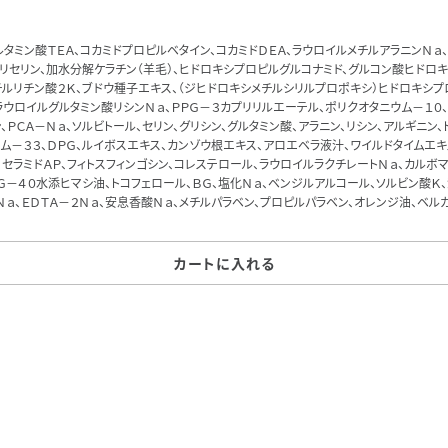
ルタミン酸ＴＥＡ、コカミドプロピルベタイン、コカミドＤＥＡ、ラウロイルメチルアラニンＮａ
グリセリン、加水分解ケラチン（羊毛）、ヒドロキシプロピルグルコナミド、グルコン酸ヒドロ
チルリチン酸２Ｋ、ブドウ種子エキス、（ジヒドロキシメチルシリルプロポキシ）ヒドロキシ
ラウロイルグルタミン酸リシンＮａ、ＰＰＧ－３カプリリルエーテル、ポリクオタニウム－１０
、ＰＣＡ－Ｎａ、ソルビトール、セリン、グリシン、グルタミン酸、アラニン、リシン、アルギニン、
ウム－３３、ＤＰＧ、ルイボスエキス、カンゾウ根エキス、アロエベラ液汁、ワイルドタイムエキ
Ｐ、セラミドＡＰ、フィトスフィンゴシン、コレステロール、ラウロイルラクチレートＮａ、カルボ
ＥＧ－４０水添ヒマシ油、トコフェロール、ＢＧ、塩化Ｎａ、ベンジルアルコール、ソルビン酸Ｋ
Ｎａ、ＥＤＴＡ－２Ｎａ、安息香酸Ｎａ、メチルパラベン、プロピルパラベン、オレンジ油、ベル
カートに入れる