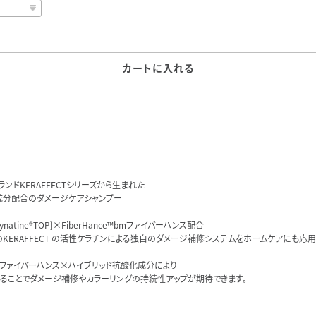
カートに入れる
ンドKERAFFECTシリーズから生まれた
成分配合のダメージケアシャンプー
natine®TOP]×FiberHance™bmファイバーハンス配合
KERAFFECT の活性ケラチンによる独自のダメージ補修システムをホームケアにも応用
ファイバーハンス×ハイブリッド抗酸化成分により
ることでダメージ補修やカラーリングの持続性アップが期待できます。