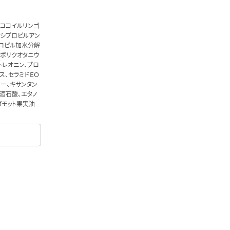
、ココイルリンゴ
キシプロピルアン
プロピル加水分解
、ポリクオタニウ
トレオニン、プロ
ス、セラミドＥＯ
マー、キサンタン
、酒石酸、エタノ
ガモット果実油