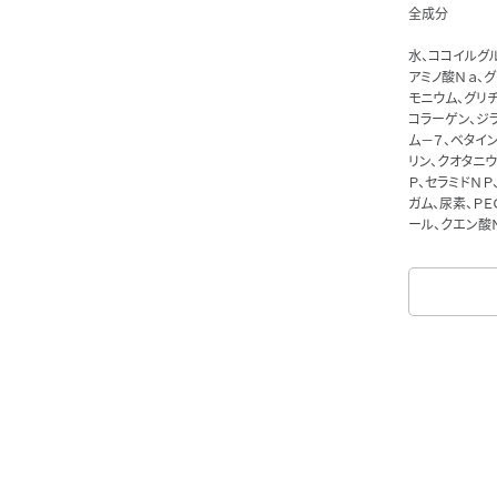
全成分
水、ココイルグ
アミノ酸Ｎａ、
モニウム、グリ
コラーゲン、ジ
ム－７、ベタイン
リン、クオタニ
Ｐ、セラミドＮ
ガム、尿素、Ｐ
ール、クエン酸