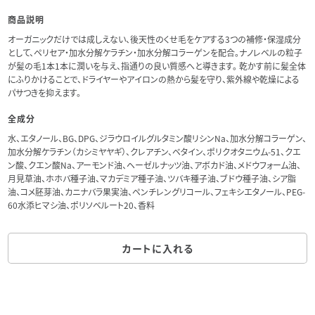
商品説明
オーガニックだけでは成しえない、後天性のくせ毛をケアする3つの補修・保湿成分
として、ペリセア・加水分解ケラチン・加水分解コラーゲンを配合。ナノレベルの粒子
が髪の毛1本1本に潤いを与え、指通りの良い質感へと導きます。 乾かす前に髪全体
にふりかけることで、ドライヤーやアイロンの熱から髪を守り、紫外線や乾燥による
パサつきを抑えます。
全成分
水、エタノール、BG、DPG、ジラウロイルグルタミン酸リシンNa、加水分解コラーゲン、
加水分解ケラチン（カシミヤヤギ）、クレアチン、ベタイン、ポリクオタニウム-51、クエ
ン酸、クエン酸Na、アーモンド油、ヘーゼルナッツ油、アボカド油、メドウフォーム油、
月見草油、ホホバ種子油、マカデミア種子油、ツバキ種子油、ブドウ種子油、シア脂
油、コメ胚芽油、カニナバラ果実油、ペンチレングリコール、フェキシエタノール、PEG-
60水添ヒマシ油、ポリソベルート20、香料
カートに入れる