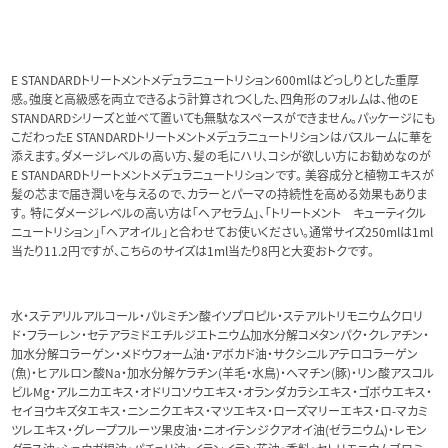
E STANDARDトリートメントメデュラニュートリション600mlはどっしりとした重厚
感。強度と高級感を両立できるよう計算されつくした、四角形のフォルムは、他のE
STANDARDシリーズと並べて置いても無駄なスペースができません。パッケージにも
こだわったE STANDARDトリートメントメデュラニュートリションはバスルームに華を
添えます。ダメージレベルの高い方、髪の毛にハリ、コシが欲しい方にお勧めなのが
E STANDARDトリートメントメデュラニュートリションです。 美容成分と植物エキスが
髪の芯まで届き潤いを与えるので、カラーとパーマの持続性を高める効果もありま
す。 特にダメージレベルの高い方は「ヘアセラム」、「トリートメント キューティクル
ニュートリション」「ヘアオイル」と合わせてお使いください。通常サイズ250mlは1ml
当たり11.2円ですが、こちらのサイズは1ml当たり8円と大変おトクです。
水・ステアリルアルコール・パルミチン酸イソプロピル・ステアルトリモニウムクロリ
ド・フラーレン・セテアラミドエチルジエトニウム加水分解コメタンパク・クレアチン・
加水分解コラーゲン・メドウフォーム油・アボカド油・サクシニルアテロコラーゲン
(魚)・ヒアルロン酸Na・加水分解ケラチン(羊毛・水鳥)・ヘマチン(豚)・リン酸アスコル
ビルMg・アルニカエキス・オドリコソウエキス・オランダカラシエキス・ゴボウエキス・
セイヨウキズタエキス・ニンニクエキス・マツエキス・ローズマリーエキス・ロ-マカミ
ツレエキス・グレープフルーツ果皮油・ニオイテンジクアオイ油(ゼラニウム)・レモン